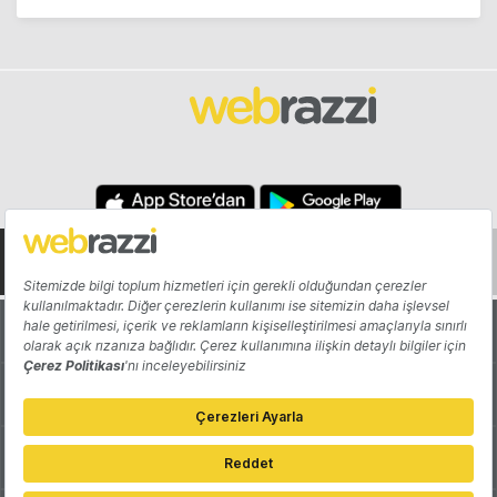
Hakkında
Yazarlar
Katkıda Bulun
Reklam
Girişiminizi Tanıtın
İletişim