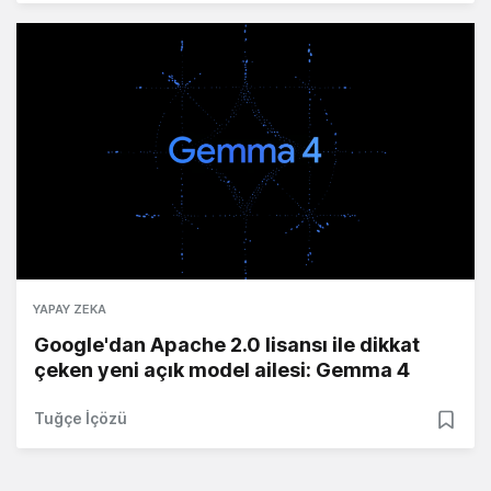
YAPAY ZEKA
Google'dan Apache 2.0 lisansı ile dikkat
çeken yeni açık model ailesi: Gemma 4
Tuğçe İçözü