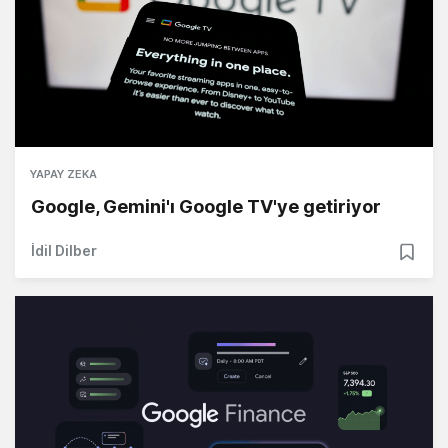
YAPAY ZEKA
Google, Gemini'ı Google TV'ye getiriyor
İdil Dilber