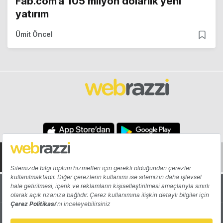
Fab.com’a 105 milyon dolarlık yeni
yatırım
Ümit Öncel
Hakkında
Yazarlar
Katkıda Bulun
Reklam