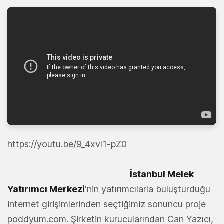
https://youtu.be/9_4xvl1-pZ0
İstanbul Melek
Yatırımcı Merkezi
'nin yatırımcılarla buluşturduğu
internet girişimlerinden seçtiğimiz sonuncu proje
poddyum.com. Şirketin kurucularından Can Yazıcı,