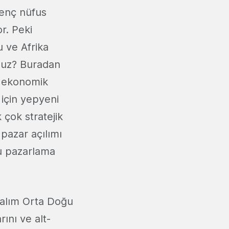
enç nüfus
r. Peki
 ve Afrika
nuz? Buradan
i ekonomik
için yepyeni
 çok stratejik
pazar açılımı
u pazarlama
yalım Orta Doğu
ını ve alt-