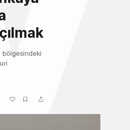
a
açılmak
a bölgesindeki
uri