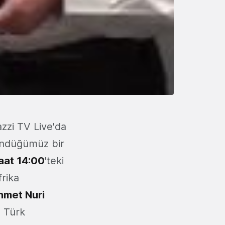
zi TV Live'da
şündüğümüz bir
aat 14:00
'teki
rika
met Nuri
 Türk