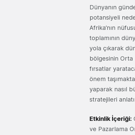
Dünyanın günde
potansiyeli nede
Afrika’nın nüfu
toplamının dün
yola çıkarak dü
bölgesinin Orta
fırsatlar yarata
önem taşımaktadı
yaparak nasıl b
stratejileri anlatı
Etkinlik İçeriği:
O
ve Pazarlama Ort