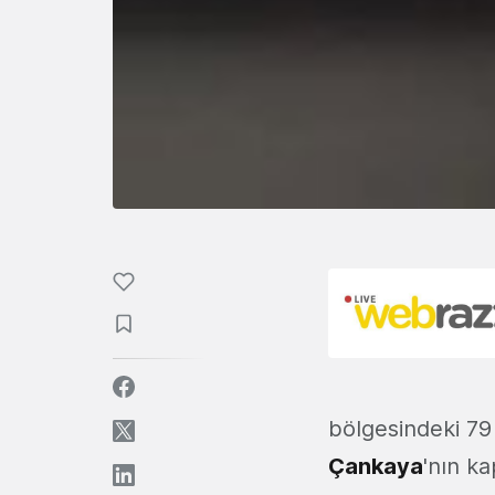
bölgesindeki 7
Çankaya
'nın k