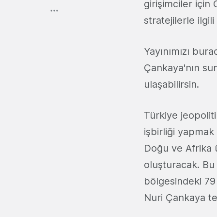
girişimciler içi
stratejilerle ilg
Yayınımızı burad
Çankaya'nın sun
ulaşabilirsin.
Türkiye jeopoli
işbirliği yapmak 
Doğu ve Afrika 
oluşturacak. Bu
bölgesindeki 7
Nuri Çankaya tec