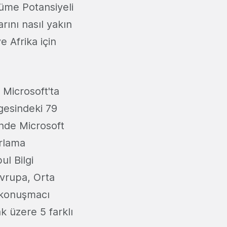
yüme Potansiyeli
arını nasıl yakın
 Afrika için
Microsoft'ta
gesindeki 79
nde Microsoft
rlama
l Bilgi
Avrupa, Orta
e konuşmacı
k üzere 5 farklı