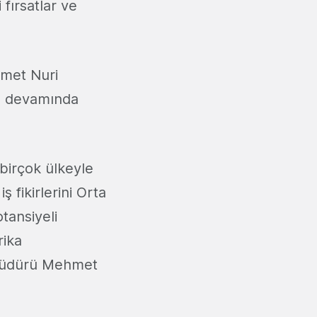
 fırsatlar ve
hmet Nuri
ın devamında
birçok ülkeyle
ş fikirlerini Orta
tansiyeli
rika
 Müdürü Mehmet