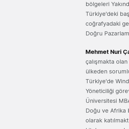
bölgeleri Yakın
Türkiye'deki başa
coğrafyadaki gel
Doğru Pazarlama 
Mehmet Nuri Ça
çalışmakta olan
ülkeden sorumlu
Türkiye'de Win
Yöneticiliği gö
Üniversitesi MB
Doğu ve Afrika 
olarak katılmakt