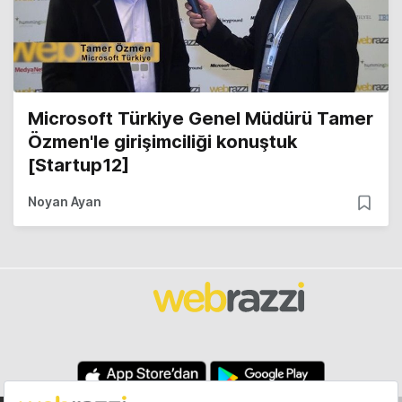
Microsoft Türkiye Genel Müdürü Tamer
Özmen'le girişimciliği konuştuk
[Startup12]
Noyan Ayan