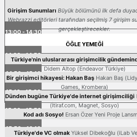
Girişim Sunumları
Büyük bölümünü ilk defa duyac
Webrazzi editörleri
tarafından seçilmiş 7 girişim s
gerçekleştirecekler.
13:00 - 14:30
ÖĞLE YEMEĞİ
14:30 - 14:50
Türkiye'nin uluslararası girişimcilik gündemind
Didem Altop (Endeavor Türkiye)
14:50 - 15:10
Bir girişimci hikayesi: Hakan Baş
Hakan Baş (Lidy
Games, Krombera)
15:10 - 15:30
Dünden bugüne Türkiye'de internet girişimciliği
(İtiraf.com, Magnet, Sosyo)
15:30 - 15:50
Kod adı Sosyo!
Ersan Özer Yeni Proje Lans
15:50 - 16:10
Türkiye'de VC olmak
Yüksel Dibekoğlu (iLab Ve