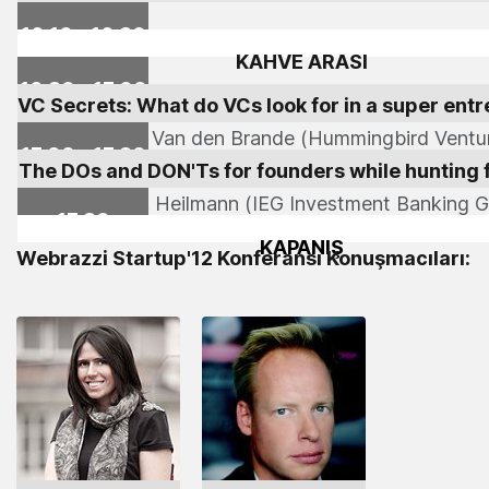
16:10 - 16:30
KAHVE ARASI
16:30 - 17:00
VC Secrets: What do VCs look for in a super ent
Barend Van den Brande (Hummingbird Ventu
17:00 - 17:30
The DOs and DON'Ts for founders while hunting f
Stefan C. Heilmann (IEG Investment Banking G
17:30
KAPANIŞ
Webrazzi Startup'12 Konferansı Konuşmacıları: