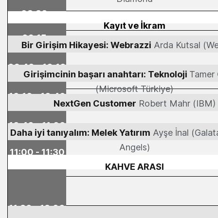
08:30 -
Kayıt ve İkram
09:15
09:15 -
Bir Girişim Hikayesi: Webrazzi
Arda Kutsal (We
09:40
09:40 - 10:10
Girişimcinin başarı anahtarı: Teknoloji
Tamer
(Microsoft Türkiye)
10:10 - 10:40
NextGen Customer
Robert Mahr (IBM)
10:40 - 11:00
Daha iyi tanıyalım: Melek Yatırım
Ayşe İnal (Galat
Angels)
11:00 - 11:30
KAHVE ARASI
11:30 - 13:00