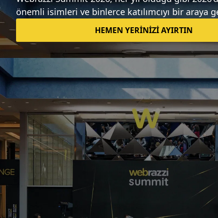
Kimola: Entelektüel kimliği analiz eden
sosyal ağ - Webrazzi Startup'12
Lansman
Ahmet Can Şit