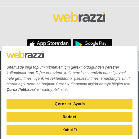
Hakkında
Yazarlar
Katkıda Bulun
Reklam
Girişiminizi Tanıtın
İletişim
Çerez Tercihleri
Gizlilik Politikası