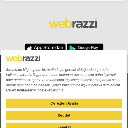
Hakkında
Yazarlar
Katkıda Bulun
Reklam
Girişiminizi Tanıtın
İletişim