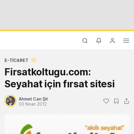
E-TICARET
Firsatkoltugu.com:
Seyahat için fırsat sitesi
Ahmet Can Şit
03 Nisan 2012