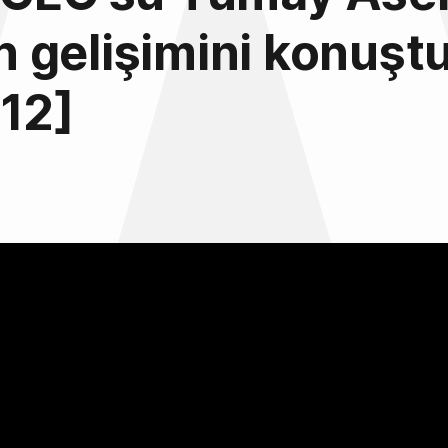
lin gelişimini konuşt
l12]