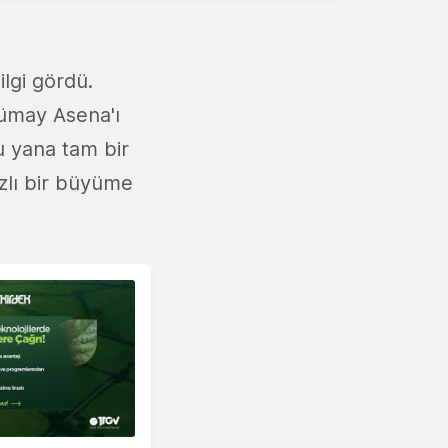
lgi gördü.
Tümay Asena'ı
u yana tam bir
ızlı bir büyüme