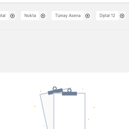
ital
Nokta
Tümay Asena
Dijital 12