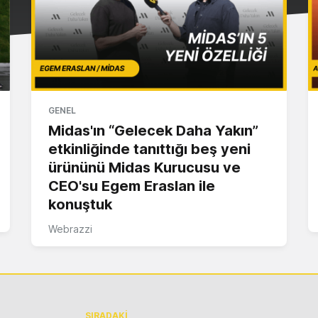
GENEL
Midas'ın “Gelecek Daha Yakın”
etkinliğinde tanıttığı beş yeni
ürününü Midas Kurucusu ve
CEO'su Egem Eraslan ile
konuştuk
Webrazzi
SIRADAKİ