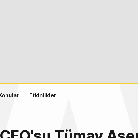
Konular
Etkinlikler
 CEO'su Tümay Asen