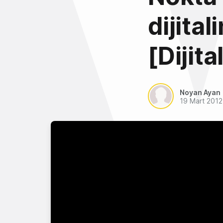
dijita
[Dijita
Noyan Ayan
19 Mart 2012