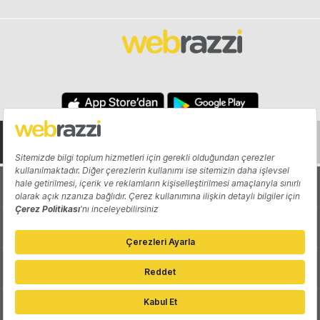
Hakkında
Yazarlar
Katkıda Bulun
Reklam
Girişiminizi Tanıtın
İletişim
Çerez Tercihleri
Gizlilik Politikası