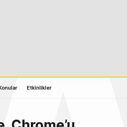
Konular
Etkinlikler
e, Chrome’u