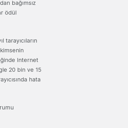
cıdan bağımsız
ar ödül
l tarayıcıların
l kimsenin
iğinde Internet
gle 20 bin ve 15
ayıcısında hata
urumu