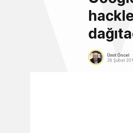
hackle
dağıt
Ümit Öncel
28 Şubat 20