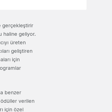
 gerçekleştirir
 haline geliyor.
ıcıyı üreten
ları geliştiren
ları için
rogramlar
 da benzer
ödüller verilen
ı için özel