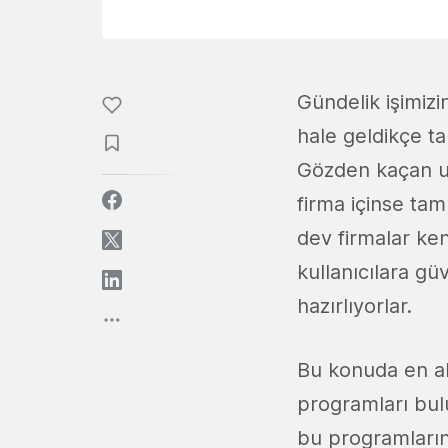
Gündelik işimizi
hale geldikçe ta
Gözden kaçan ufa
firma içinse tam
dev firmalar ken
kullanıcılara g
hazırlıyorlar.
Bu konuda en ak
programları bul
bu programların 