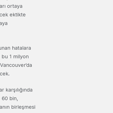
arı ortaya
ecek ektikte
aya
unan hatalara
 bu 1 milyon
, Vancouver’da
cek.
r karşılığında
 60 bin,
anın birleşmesi