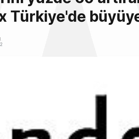
x Türkiye'de büyüy
l
12