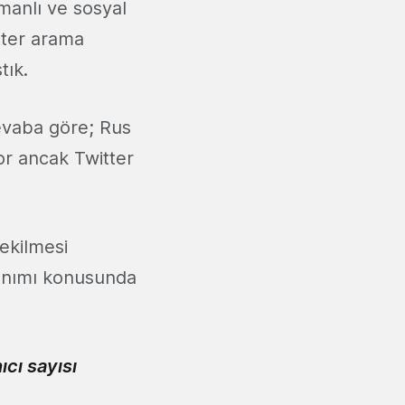
manlı ve sosyal
tter arama
tık.
cevaba göre; Rus
yor ancak Twitter
ekilmesi
anımı konusunda
ıcı sayısı