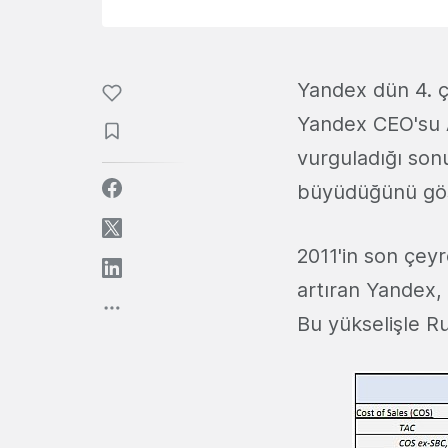
Yandex dün 4. çe
Yandex CEO'su Ar
vurguladığı sonu
büyüdüğünü gös
2011'in son çeyr
artıran Yandex, 
Bu yükselişle Ru