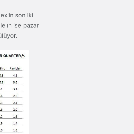
x'in son iki
le'ın ise pazar
ülüyor.