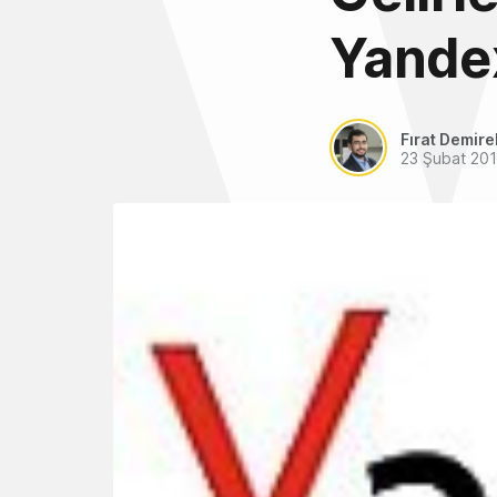
Yande
Fırat Demire
23 Şubat 20