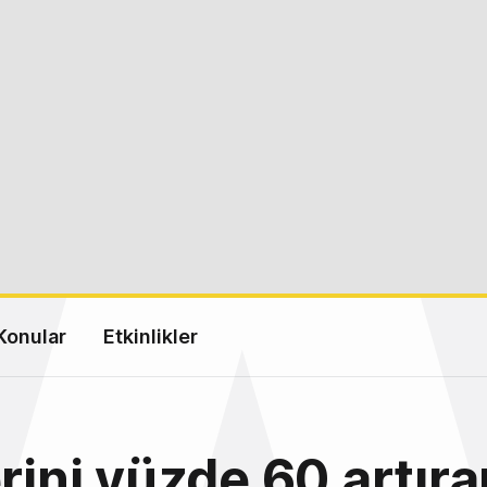
Konular
Etkinlikler
erini yüzde 60 artıra