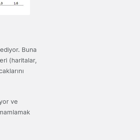
sediyor. Buna
ri (haritalar,
caklarını
üyor ve
 tamamlamak