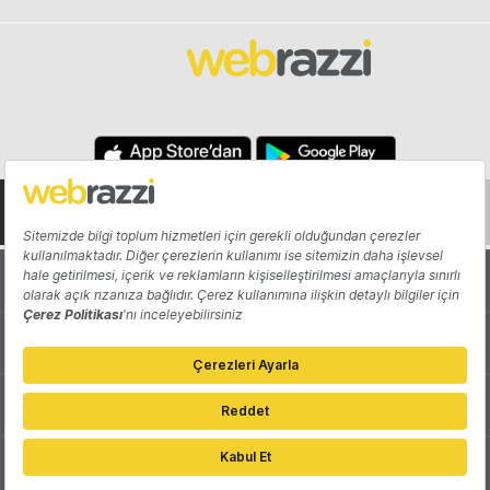
Hakkında
Yazarlar
Katkıda Bulun
Reklam
Girişiminizi Tanıtın
İletişim
Çerez Tercihleri
Gizlilik Politikası