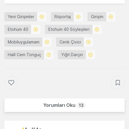
Yeni Girişimler
Röportaj
Girişim
Etohum 40
Etohum 40 Söyleşileri
Mobiluygulamam
Cenk Çivici
Halil Cem Tonguç
Yiğit Darçın
Yorumları Oku
13