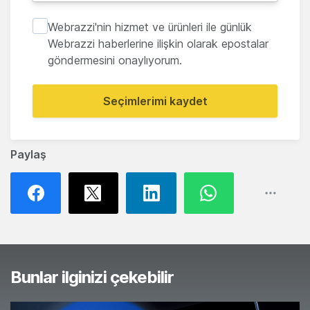
Webrazzi'nin hizmet ve ürünleri ile günlük
Webrazzi haberlerine ilişkin olarak epostalar
göndermesini onaylıyorum.
Seçimlerimi kaydet
Paylaş
Bunlar ilginizi çekebilir