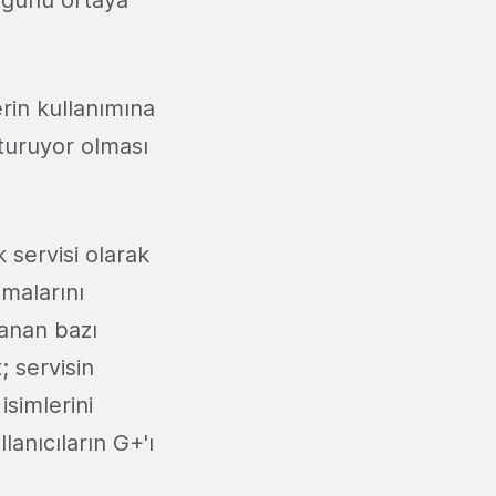
rin kullanımına
şturuyor olması
k servisi olarak
nmalarını
lanan bazı
; servisin
simlerini
lanıcıların G+'ı