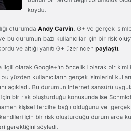
koydu.
ldığı oturumda
Andy Carvin
, G+ ve gerçek isimle
 ve bu durumun bazı kullanıcılar için bir risk olu
ru sordu ve altığı yanıtı G+ üzerinden
paylaştı
.
lgili olarak Google+'ın öncelikli olarak bir kimli
u yüzden kullanıcıların gerçek isimlerini kulla
rını açıkladı. Bu durumun internet sansürü uygu
r için bir risk oluşturduğu konusunda ise Schmidt
mamen kişisel tercihe bağlı olduğunu ve gerçek i
kendileri için bir risk oluşturduğu durumlarda kul
i gerektiğini söyledi.