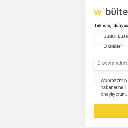
Teknoloji dünyası
Günlük Bült
Etkinlikler
Webrazzi'nin 
haberlerine i
onaylıyorum.