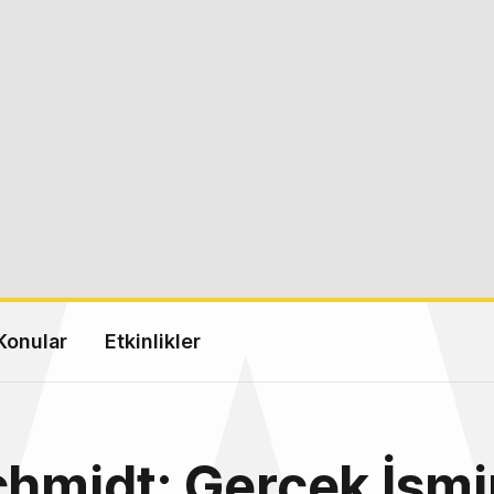
Konular
Etkinlikler
chmidt: Gerçek İsmi