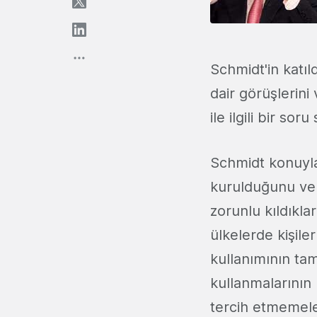
Schmidt'in katı
dair görüşlerini
ile ilgili bir so
Schmidt konuyla i
kurulduğunu ve b
zorunlu kıldıkla
ülkelerde kişile
kullanımının ta
kullanmalarının 
tercih etmemeler