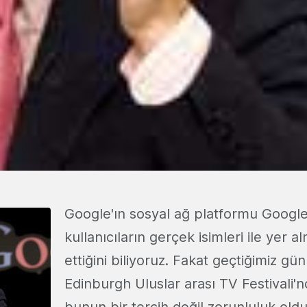
Google'ın sosyal ağ platformu Google
kullanıcıların gerçek isimleri ile yer al
ettiğini biliyoruz. Fakat geçtiğimiz gün
Edinburgh Uluslar arası TV Festivali'
bunun bir tercih değil zorunluluk ol