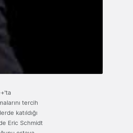
+'ta
malarını tercih
lerde katıldığı
nde Eric Schmidt
duğunu ortaya