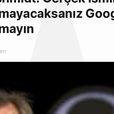
nmayacaksanız Goo
nmayın
2011