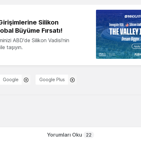
irişimlerine Silikon
lobal Büyüme Fırsatı!
minizi ABD'de Silikon Vadisi'nin
le taşıyın.
Google
Google Plus
Yorumları Oku
22