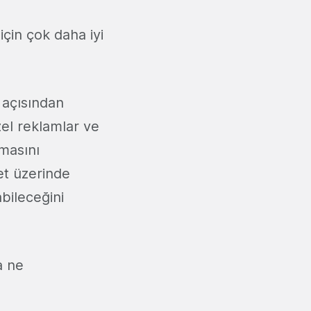
için çok daha iyi
e açısından
zel reklamlar ve
şmasını
et üzerinde
abileceğini
a ne