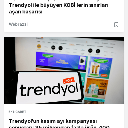
Trendyol ile büyüyen KOBİ'lerin sınırları
aşan başarısı
Webrazzi
E-TICARET
Trendyol'un kasım ayı kampanyası
sonuçları: 35 milyondan fazla ürün, 400