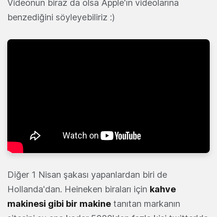
Videonun biraz da olsa Apple'ın videolarına
benzediğini söyleyebiliriz :)
Diğer 1 Nisan şakası yapanlardan biri de
Hollanda'dan. Heineken biraları için
kahve
makinesi gibi bir makine
tanıtan markanın