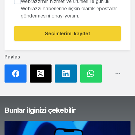
Webrazzi'nin hizmet ve ürünleri ile günlük
Webrazzi haberlerine ilişkin olarak epostalar
göndermesini onaylıyorum.
Seçimlerimi kaydet
Paylaş
Bunlar ilginizi çekebilir