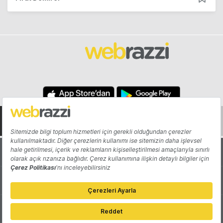
Hakkında
Yazarlar
Katkıda Bulun
Reklam
Girişiminizi Tanıtın
İletişim