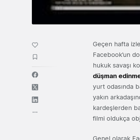
Geçen hafta izl
Facebook’un doğu
hukuk savaşı kon
düşman edinme
yurt odasında ba
yakın arkadaşında
kardeşlerden bah
filmi oldukça ob
Genel olarak Fac