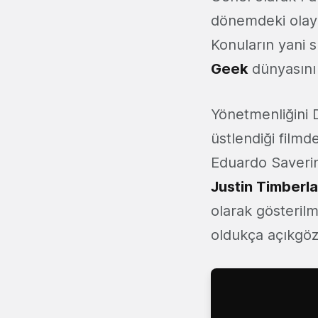
dönemdeki olayla
Konuların yani s
Geek
dünyasını 
Yönetmenliğini D
üstlendiği film
Eduardo Saverin
Justin Timberl
olarak gösterilm
oldukça açıkgözlü