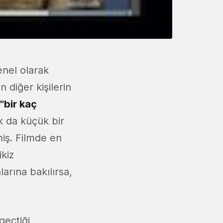
nel olarak
 diğer kişilerin
"bir kaç
 da küçük bir
miş. Filmde en
ikiz
arına bakılırsa,
geçtiği