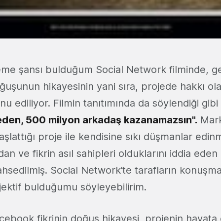
eme şansı bulduğum Social Network filminde, ge
şunun hikayesinin yani sıra, projede hakkı olan
u ediliyor. Filmin tanıtımında da söylendiği gibi
den, 500 milyon arkadaş kazanamazsın".
Mark
şlattığı proje ile kendisine sıkı düşmanlar edin
n ve fikrin asıl sahipleri olduklarını iddia eden 
sedilmiş. Social Network’te tarafların konuşmal
jektif bulduğumu söyleyebilirim.
ebook fikrinin doğuş hikayesi, projenin hayata 