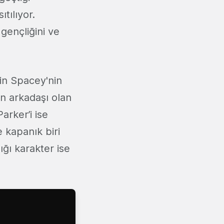
tılıyor.
 gençliğini ve
vin Spacey'nin
ın arkadaşı olan
arker’i ise
 kapanık biri
ığı karakter ise