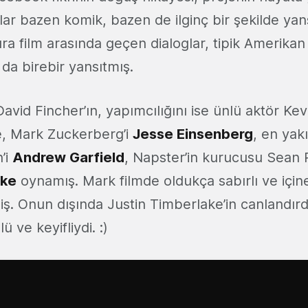
r bazen komik, bazen de ilginç bir şekilde yansı
ıra film arasında geçen dialoglar, tipik Amerikan
da birebir yansıtmış.
avid Fincher’ın, yapımcılığını ise ünlü aktör Ke
de, Mark Zuckerberg’i
Jesse Einsenberg
, en yak
’i
Andrew Garfield
, Napster’in kurucusu Sean P
ake
oynamış. Mark filmde oldukça sabırlı ve içine
iş. Onun dışında Justin Timberlake’in canlandırd
 ve keyifliydi. :)