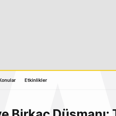
Konular
Etkinlikler
e Birkaç Düşmanı: