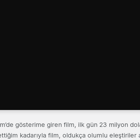
m’de gösterime giren film, ilk gün 23 milyon dola
ttiğim kadarıyla film, oldukça olumlu eleştiriler a