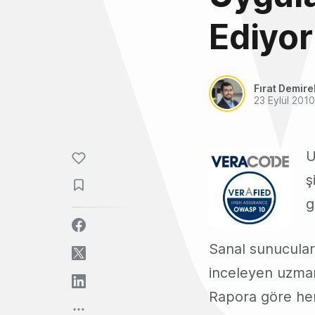
Ediyor
Fırat Demire
23 Eylül 2010
U
ş
g
Sanal sunucular
inceleyen uzma
Rapora göre her