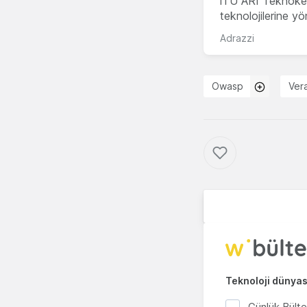
İTÜ ARI Teknokent
teknolojilerine y
Adrazzi
Owasp
Ver
Teknoloji dünyası
Günlük Bült