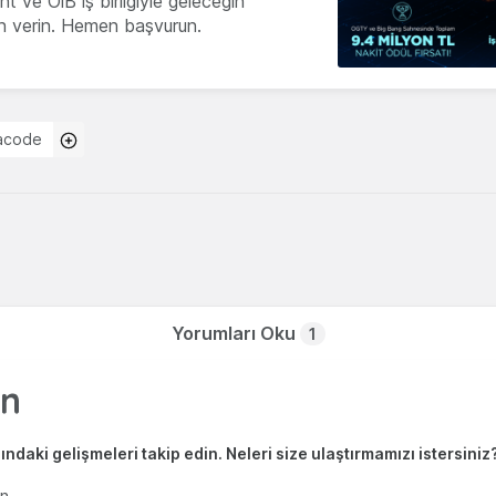
 ve OİB iş birliğiyle geleceğin
ön verin. Hemen başvurun.
acode
Yorumları Oku
1
ndaki gelişmeleri takip edin. Neleri size ulaştırmamızı istersiniz
en