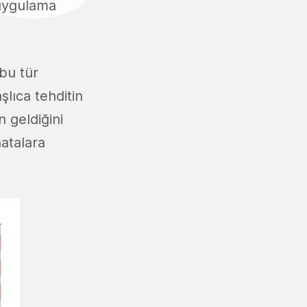
 uygulama
 bu tür
şlıca tehditin
 geldiğini
atalara