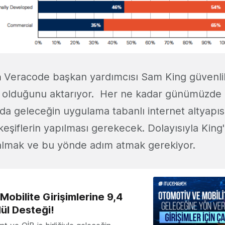
n
Veracode başkan yardımcısı Sam King güvenli
ş olduğunu aktarıyor. Her ne kadar günümüzde c
 da geleceğin uygulama tabanlı internet altyapıs
keşiflerin yapılması gerekecek. Dolayısıyla King'i
te almak ve bu yönde adım atmak gerekiyor.
obilite Girişimlerine 9,4
ül Desteği!