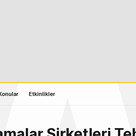
Konular
Etkinlikler
malar Şirketleri Te