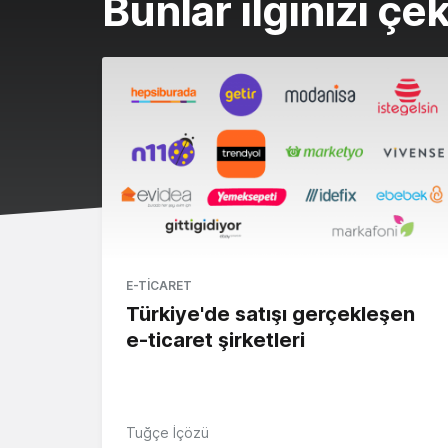
Bunlar ilginizi çek
E-TICARET
Türkiye'de satışı gerçekleşen
e-ticaret şirketleri
Tuğçe İçözü