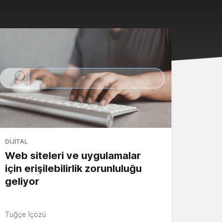
DIJITAL
Web siteleri ve uygulamalar
için erişilebilirlik zorunluluğu
geliyor
Tuğçe İçözü