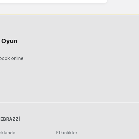
z Oyun
ebook online
EBRAZZİ
akkında
Etkinlikler