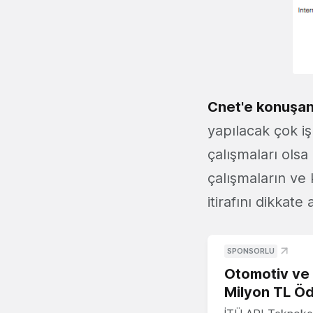
Cnet'e konuşa
yapılacak çok i
çalışmaları olsa
çalışmaların ve 
itirafını dikka
SPONSORLU
Otomotiv ve M
Milyon TL Öd