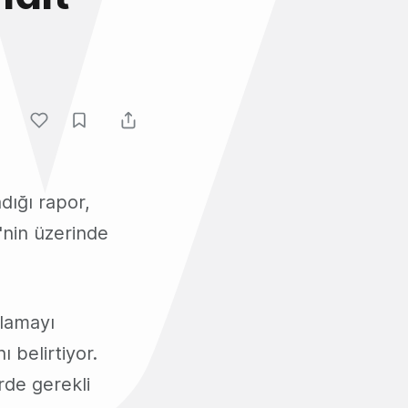
adığı rapor,
'nin üzerinde
ulamayı
ı belirtiyor.
rde gerekli