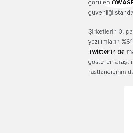
görülen
OWAS
güvenliği standa
Şirketlerin 3. p
yazılımların %81
Twitter'ın da
ma
gösteren araşt
rastlandığının da 