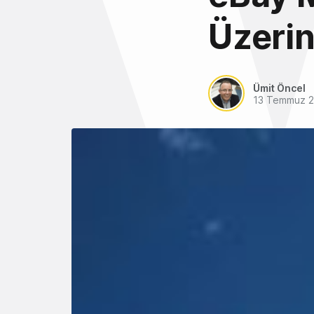
Üzeri
Ümit Öncel
13 Temmuz 