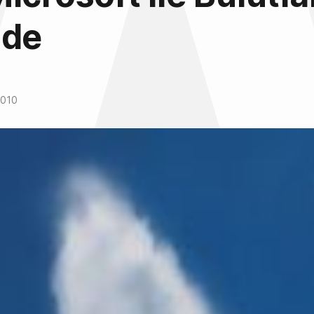
nde
2010