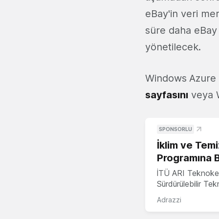
eBay'in veri me
süre daha eBay v
yönetilecek.
Windows
Azure 
sayfasını
veya W
SPONSORLU
İklim ve Temi
Programına 
İTÜ ARI Teknoke
Sürdürülebilir Te
Adrazzi