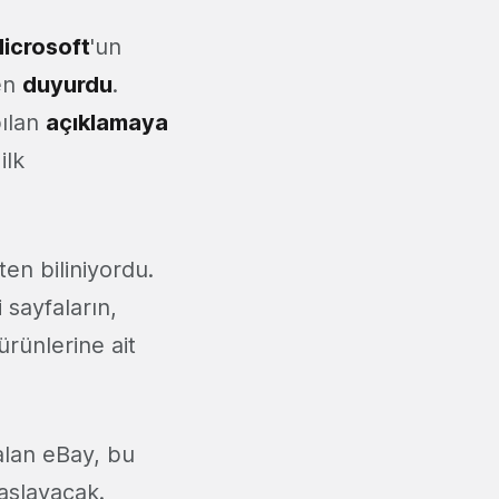
icrosoft
'un
men
duyurdu
.
pılan
açıklamaya
ilk
ten biliniyordu.
i sayfaların,
ürünlerine ait
alan eBay, bu
aşlayacak.