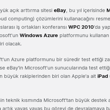
ük açık arttırma sitesi
eBay
, bu yıl içerisinde
M
cloud computing) çözümlerini kullanacağını res
slarası iş ortakları konferansı
WPC 2010
'da ya
osoft'un
Windows Azure
platformunu kullanan 
ri olacak.
t'un Azure platformunu bir süredir test ettiği za
ı ise eBay'in Microsoft'un sunucularında test ettiğ
en büyük rakiplerinden biri olan Apple'a ait
iPad
şin teknik kısmında Microsoft'tan büyük destek 
artık yavaş yavaş bu görevi de devralamaya b