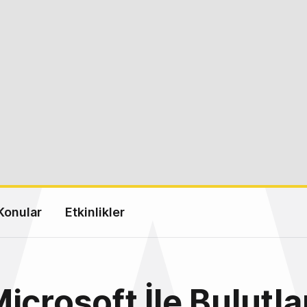
Konular
Etkinlikler
icrosoft İle Bulutla