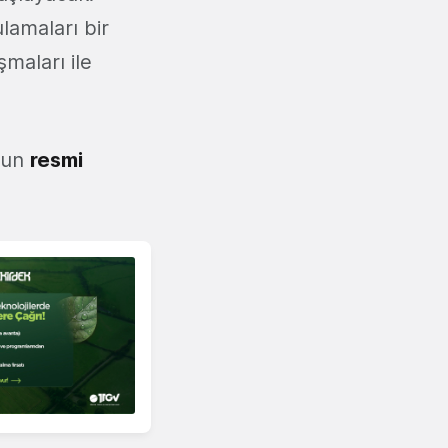
lamaları bir
maları ile
t'un
resmi