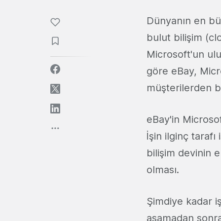
Dünyanın en büy
bulut bilişim (
Microsoft'un ulu
göre eBay, Micr
müşterilerden bi
eBay'in Microsof
İşin ilginç taraf
bilişim devinin 
olması.
Şimdiye kadar i
aşamadan sonra 