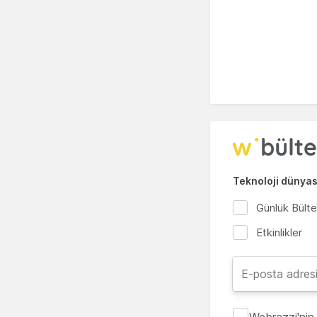
Teknoloji dünyası
Günlük Bült
Etkinlikler
Webrazzi'nin 