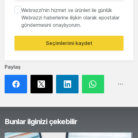
Webrazzi'nin hizmet ve ürünleri ile günlük
Webrazzi haberlerine ilişkin olarak epostalar
göndermesini onaylıyorum.
Seçimlerimi kaydet
Paylaş
Bunlar ilginizi çekebilir