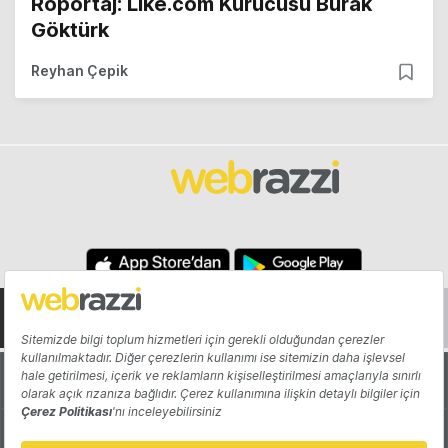
Röportaj: Like.com Kurucusu Burak
Göktürk
Reyhan Çepik
Hakkında
Yazarlar
Katkıda Bulun
Reklam