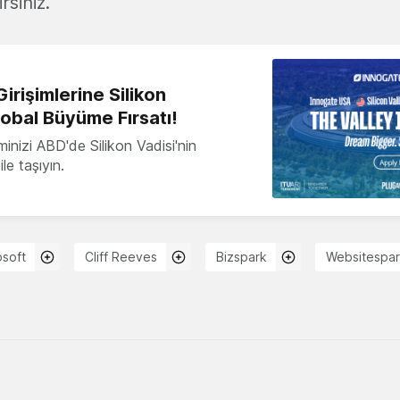
rsiniz.
irişimlerine Silikon
lobal Büyüme Fırsatı!
minizi ABD'de Silikon Vadisi'nin
le taşıyın.
osoft
Cliff Reeves
Bizspark
Websitespa