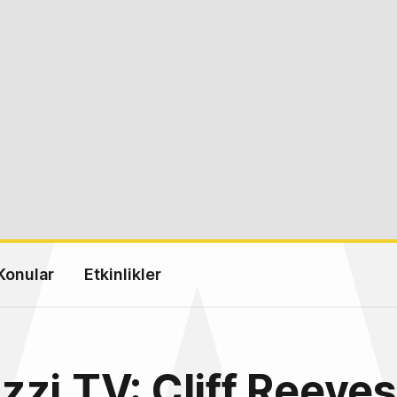
Konular
Etkinlikler
zi.TV: Cliff Reeves 