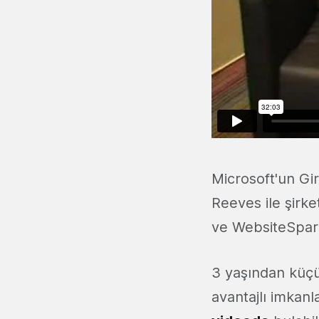
Microsoft'un Gi
Reeves ile şirk
ve WebsiteSpar
3 yaşından küçük
avantajlı imkan