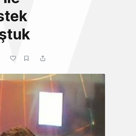
stek
ştuk