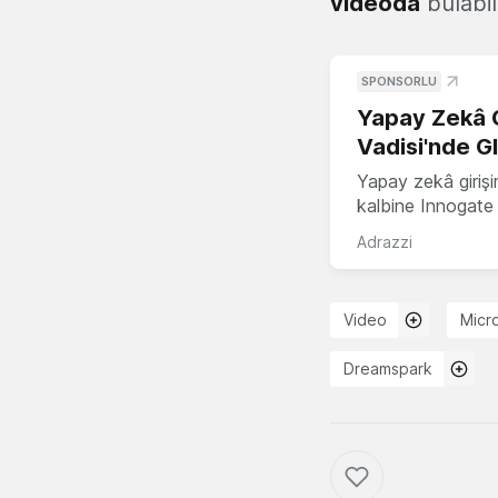
videoda
bulabili
SPONSORLU
Yapay Zekâ G
Vadisi'nde G
Yapay zekâ girişi
kalbine Innogate i
Adrazzi
Video
Micr
Dreamspark