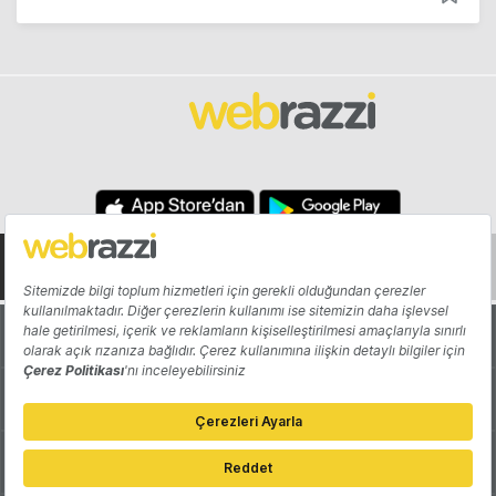
Hakkında
Yazarlar
Katkıda Bulun
Reklam
Girişiminizi Tanıtın
İletişim