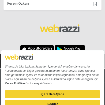
Kerem Özkan
Hakkında
Yazarlar
Katkıda Bulun
Reklam
Girişiminizi Tanıtın
İletişim