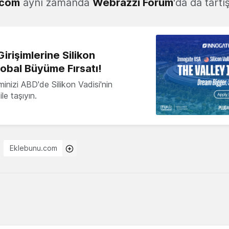
.com
aynı zamanda
Webrazzi Forum
'da da tartı
irişimlerine Silikon
lobal Büyüme Fırsatı!
minizi ABD'de Silikon Vadisi'nin
le taşıyın.
Eklebunu.com