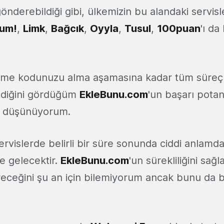
gönderebildiği gibi, ülkemizin bu alandaki servis
um!
,
Limk
,
Bağcık
,
Oyyla
,
Tusul
,
100puan
'ı d
me kodunuzu alma aşamasına kadar tüm süreçle
ndiğini gördüğüm
EkleBunu.com
'un başarı potan
u düşünüyorum.
ervislerde belirli bir süre sonunda ciddi anlamda
 gelecektir.
EkleBunu.com
'un sürekliliğini sağl
eceğini şu an için bilemiyorum ancak bunu da 