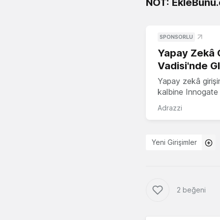
NOT:
EkleBunu
SPONSORLU
Yapay Zekâ G
Vadisi'nde G
Yapay zekâ girişi
kalbine Innogate i
Adrazzi
Yeni Girişimler
2 beğeni