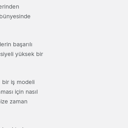
lerinden
a bünyesinde
rin başarılı
siyeli yüksek bir
 bir iş modeli
aması için nasıl
bize zaman