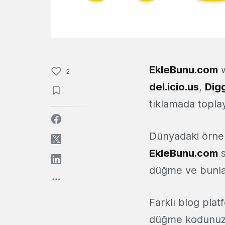
EkleBunu.com
w
2
del.icio.us
,
Dig
tıklamada toplay
Dünyadaki örne
EkleBunu.com
s
düğme ve bunla
Farklı blog plat
düğme kodunuz y