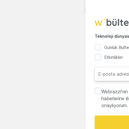
Teknoloji dünyası
Günlük Bült
Etkinlikler
Webrazzi'nin 
haberlerine i
onaylıyorum.