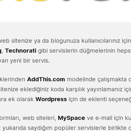
eb sitenize ya da blogunuza kullanıcılarınız için
g
,
Technorati
gibi servislerin düğmelerinin hepsi
an yeni bir servis.
klerinden
AddThis.com
modelinde çalışmakta 
itenize eklediğiniz koda karşılık yayınlamanız için
ra ek olarak
Wordpress
için de eklenti seçeneğ
formları, web siteleri,
MySpace
ve e-mail için ku
ukarıda saydığım popüler servislerle birlikte 