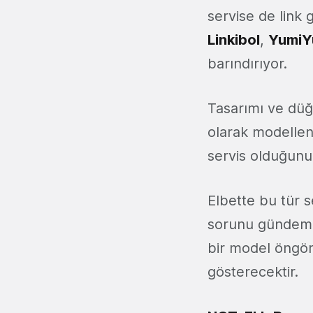
servise de link 
Linkibol
,
YumiY
barındırıyor.
Tasarımı ve düğ
olarak modelle
servis olduğun
Elbette bu tür s
sorunu gündeme
bir model öngör
gösterecektir.