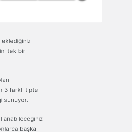
 eklediğiniz
ni tek bir
olan
 3 farklı tipte
i sunuyor.
llanabileceğiniz
onlarca başka