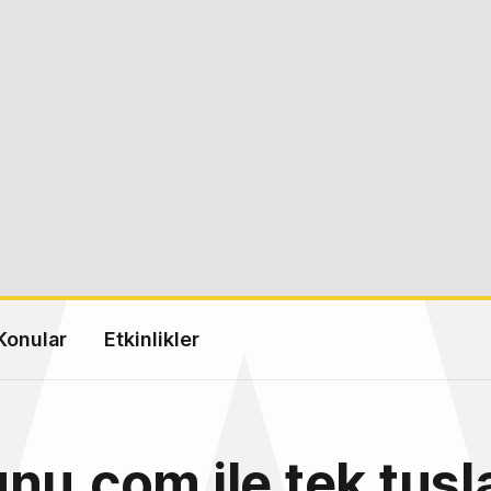
Konular
Etkinlikler
nu.com ile tek tuşla