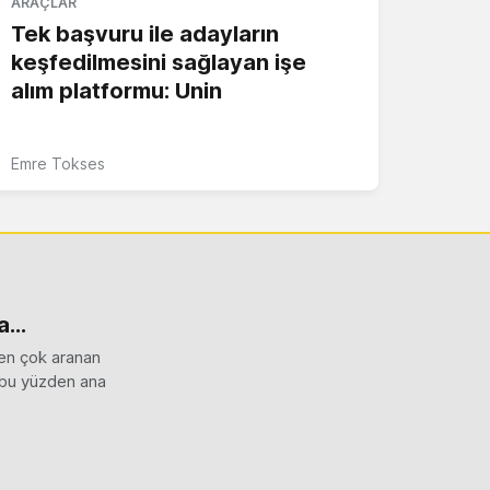
ARAÇLAR
Tek başvuru ile adayların
keşfedilmesini sağlayan işe
alım platformu: Unin
Emre Tokses
...
 en çok aranan
e bu yüzden ana