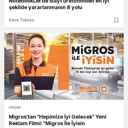
NotebookLM'de slayt üretiminden en iyi
şekilde yararlanmanın 8 yolu
Emre Tokses
GIRIŞIM
Migros'tan "Hepimize İyi Gelecek" Yeni
Reklam Filmi: "Migros İle İyisin