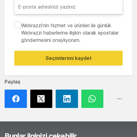
Webrazzi'nin hizmet ve ürünleri ile günlük
Webrazzi haberlerine ilişkin olarak epostalar
göndermesini onaylıyorum.
Seçimlerimi kaydet
Paylaş
Bunlar ilginizi çekebilir