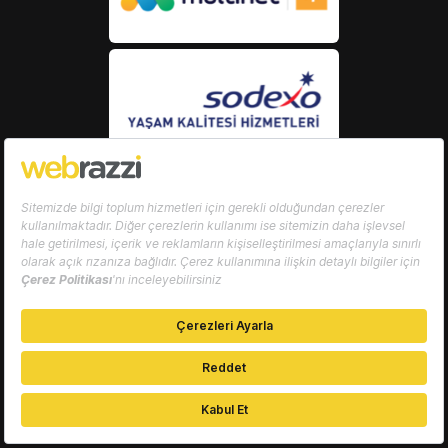
Gümüş Sponsor
Destekleyenler