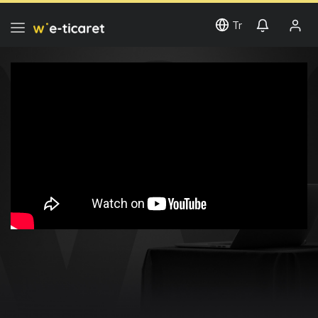
Tr
Dark
Side
of
Ecommerce
-
Webrazzi
E-
Commerce
2020