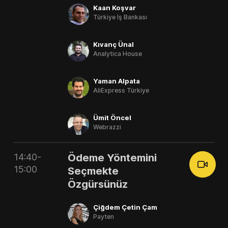
Kaan Koşvar
Türkiye İş Bankası
Kıvanç Ünal
Analytica House
Yaman Alpata
AliExpress Türkiye
Ümit Öncel
Webrazzi
14:40-
Ödeme Yöntemini
15:00
Seçmekte
Özgürsünüz
Çiğdem Çetin Çam
Payten