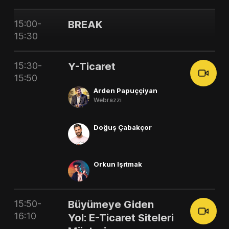
15:00-
BREAK
15:30
15:30-
Y-Ticaret
15:50
Arden Papuççiyan
Webrazzi
Doğuş Çabakçor
Orkun Işıtmak
15:50-
Büyümeye Giden
16:10
Yol: E-Ticaret Siteleri