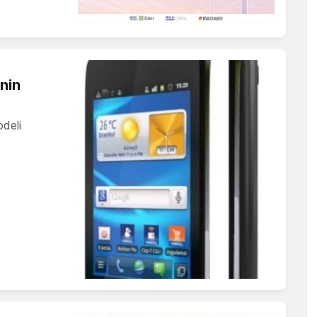
'nin
odeli