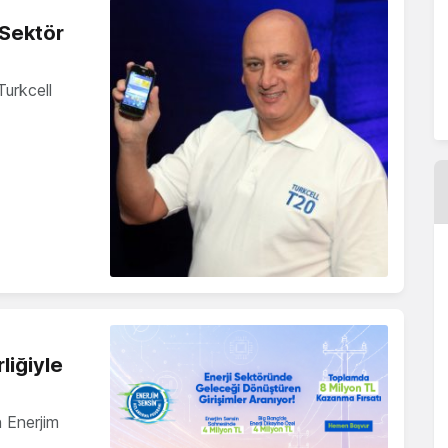
 Sektör
Turkcell
liğiyle
n Enerjim