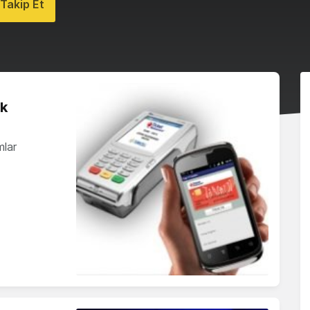
Takip Et
ek
mlar