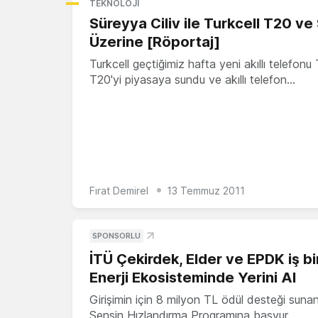
TEKNOLOJI
Süreyya Ciliv ile Turkcell T20 ve
Üzerine [Röportaj]
Turkcell geçtiğimiz hafta yeni akıllı telefonu 
T20'yi piyasaya sundu ve akıllı telefon…
Fırat Demirel
13 Temmuz 2011
SPONSORLU
İTÜ Çekirdek, Elder ve EPDK iş bir
Enerji Ekosisteminde Yerini Al
Girişimin için 8 milyon TL ödül desteği suna
Sensin Hızlandırma Programına başvur