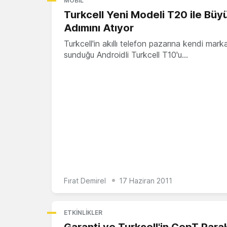
MOBIL
Turkcell Yeni Modeli T20 ile Büy
Adımını Atıyor
Turkcell'in akıllı telefon pazarına kendi mark
sunduğu Androidli Turkcell T10'u…
Fırat Demirel
17 Haziran 2011
ETKINLIKLER
Garanti ve Turkcell'in CepT Parak