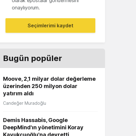
olarak epostalar göndermesini
onaylıyorum.
Seçimlerimi kaydet
Bugün popüler
Moove, 2,1 milyar dolar değerleme
üzerinden 250 milyon dolar
yatırım aldı
Candeğer Muradoğlu
Demis Hassabis, Google
DeepMind'ın yönetimini Koray
Kavukçuoğlu'na devretti