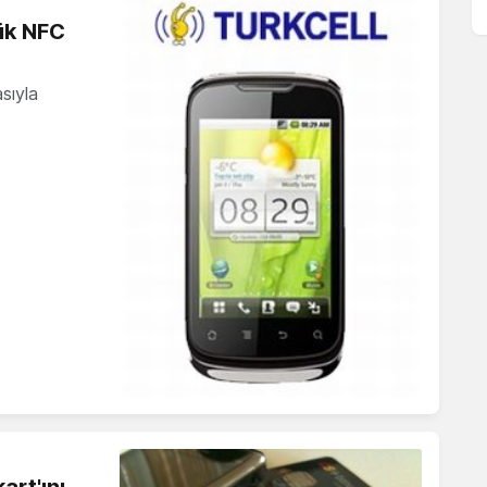
ük NFC
asıyla
art'ını