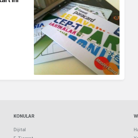
KONULAR
W
Dijital
H