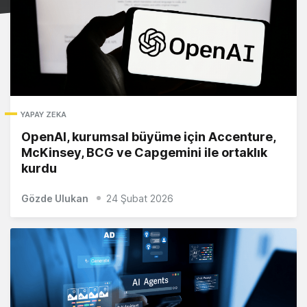
YAPAY ZEKA
OpenAI, kurumsal büyüme için Accenture,
McKinsey, BCG ve Capgemini ile ortaklık
kurdu
Gözde Ulukan
24 Şubat 2026