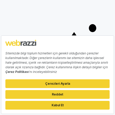
YAPAY ZEKA
Meta'dan OpenAI ve Anthropic'e rakip
yapay zeka kodlama ajanı: Muse Code
Gözde Ulukan
06 Ağustos 2026