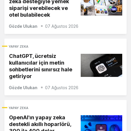
zeka desteğiyle yemek
siparişi verebilecek ve
otel bulabilecek
Gözde Ulukan
07 Ağustos 2026
YAPAY ZEKA
ChatGPT, ücretsiz
kullanıcılar için metin
sohbetlerini sınırsız hale
getiriyor
Gözde Ulukan
07 Ağustos 2026
YAPAY ZEKA
OpenAI'ın yapay zeka
destekli akıllı hoparlörü,
300 ila 400 dolar