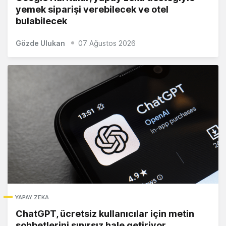
yemek siparişi verebilecek ve otel
bulabilecek
Gözde Ulukan
07 Ağustos 2026
YAPAY ZEKA
ChatGPT, ücretsiz kullanıcılar için metin
sohbetlerini sınırsız hale getiriyor