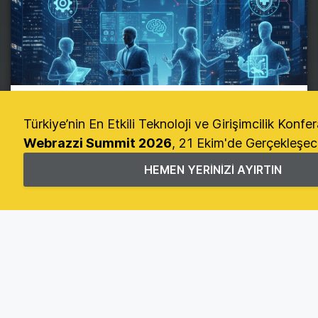
WEBRAZZI INSIGHTS
Yapay zeka çağında kazanan
meslekler: Hangi uzmanlıklara talep
arttı?