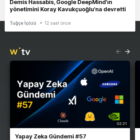
Demis Hassabis, Google DeepMind'ın
yönetimini Koray Kavukçuoğlu'na devretti
Tuğçe İçözü
12 saat önce
02:21
Yapay Zeka Gündemi #57