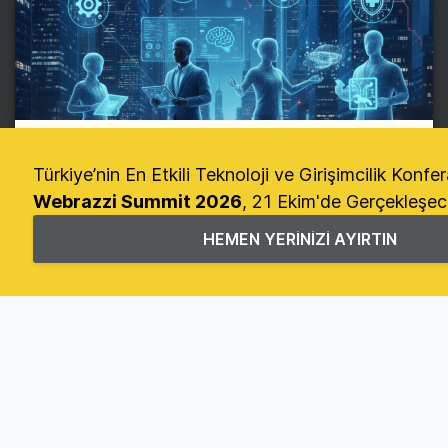
WEBRAZZI INSIGHTS
Yapay zeka çağında kazanan
meslekler: Hangi uzmanlıklara talep
arttı?