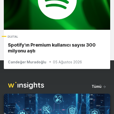
DIJITAL
Spotify'ın Premium kullanıcı sayısı 300
milyonu aştı
Candeğer Muradoğlu
05 Ağustos 2026
Tümü