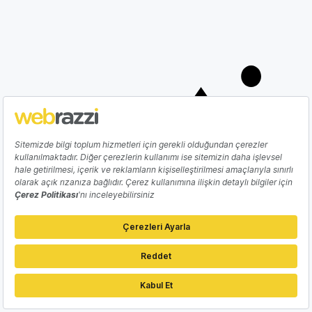
YAPAY ZEKA
Google yıllardır kullanılan akıllı sesli asistan
hizmeti Google Asistan'ı sonlandırma
kararı aldı
İdil Dilber
05 Ağustos 2026