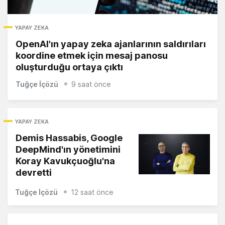
YAPAY ZEKA
OpenAI'ın yapay zeka ajanlarının saldırıları
koordine etmek için mesaj panosu
oluşturduğu ortaya çıktı
Tuğçe İçözü
9 saat önce
YAPAY ZEKA
Demis Hassabis, Google
DeepMind'ın yönetimini
Koray Kavukçuoğlu'na
devretti
Tuğçe İçözü
12 saat önce