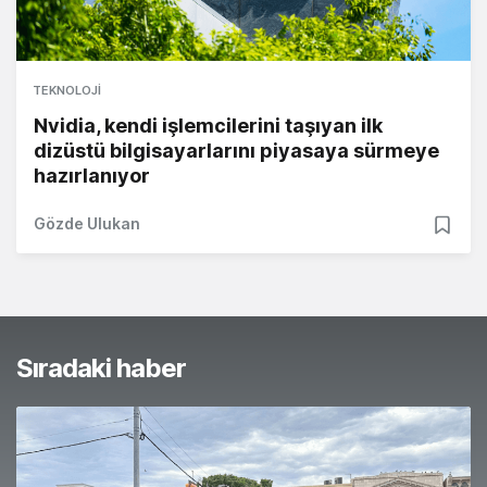
TEKNOLOJI
Nvidia, kendi işlemcilerini taşıyan ilk
dizüstü bilgisayarlarını piyasaya sürmeye
hazırlanıyor
Gözde Ulukan
Sıradaki haber