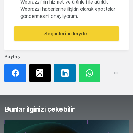
Webrazzi'nin hizmet ve ürünleri ile günlük
Webrazzi haberlerine ilişkin olarak epostalar
göndermesini onaylıyorum.
Seçimlerimi kaydet
Paylaş
Bunlar ilginizi çekebilir